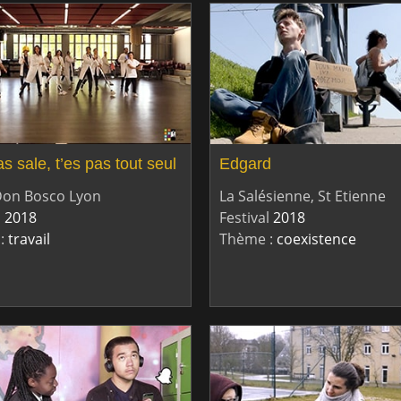
s sale, t’es pas tout seul
Edgard
Don Bosco Lyon
La Salésienne, St Etienne
l
2018
Festival
2018
:
travail
Thème :
coexistence