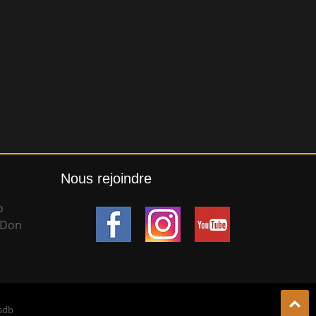
Nous rejoindre
o
 Don
 sdb