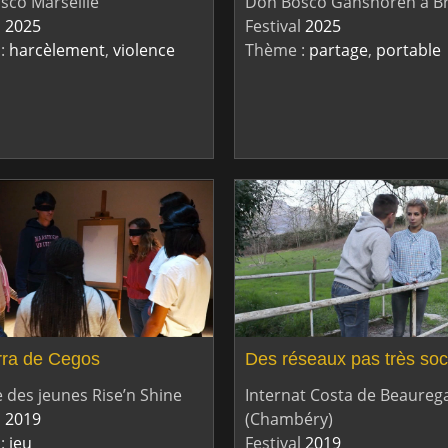
sco Marseille
Don Bosco Ganshoren à Br
l
2025
Festival
2025
:
harcèlement
,
violence
Thème :
partage
,
portable
ra de Cegos
Des réseaux pas très so
 des jeunes Rise’n Shine
Internat Costa de Beaureg
l
2019
(Chambéry)
:
jeu
Festival
2019