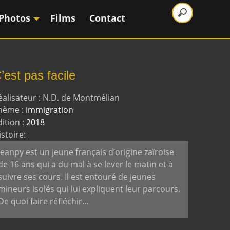
Photos
Films
Contact
’est pas facile
éalisateur : N.D. de Montmélian
hème :
immigration
dition :
2018
istoire:
Jeanpy est un jeune français d’origine zaïroise
de 16 ans qui a du mal à se lever le matin et à
suivre ses cours. Il est entouré de jeunes
mineurs isolés qui lui expliquent leur parcours.
De quoi faire réfléchir…