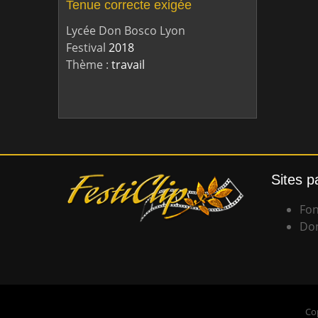
Tenue correcte exigée
Lycée Don Bosco Lyon
Festival
2018
Thème :
travail
Sites p
Fon
Don
Cop