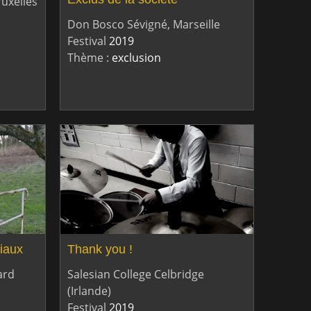
uxelles
Don Bosco Sévigné, Marseille
Festival
2019
Thème :
exclusion
ciaux
Thank you !
ard
Salesian College Celbridge
(Irlande)
Festival
2019