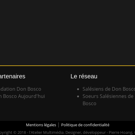
artenaires
Le réseau
dation Don Bosco
Salésiens de Don Bosc
 Bosco Aujourd'hui
Soeurs Salésiennes de
Bosco
|
Mentions légales
Politique de confidentialité
yright © 2018 - l'Atelier Multimédia. Designer, développeur - Pierre Hoang,