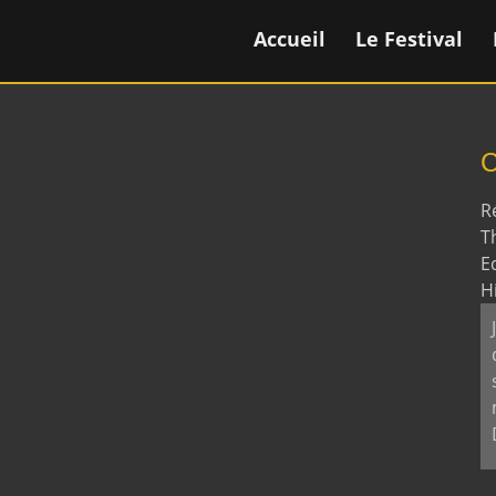
Accueil
Le Festival
C
R
T
E
H