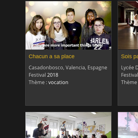
Chacun a sa place
Sois pa
Casadonbosco, Valencia, Espagne
Lycée 
Festival
2018
Festiva
Thème :
vocation
Thème 