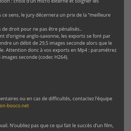
ntion : choix d’un micro externe et soigner les
 ce sens, le jury décernera un prix de la “meilleure
s de droit pour ne pas être pénalisés..
d’origine anglo-saxonne, les exports se font par
ndre un débit de 29,5 images seconde alors que le
e. Attention donc à vos exports en Mp4 : paramétrez
5 images seconde (codec H264).
aires ou en cas de difficultés, contactez l’équipe
don-bosco.net
ail. N’oubliez pas que ce qui fait le succès d’un film,