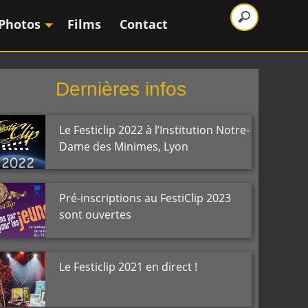
Photos
Films
Contact
Dernières infos
Le Festiclip 2022 à l’Institution Notre-
Dame des Minimes, Lyon
Pré-inscriptions au FestiClip 2023
sont ouvertes
Le Festiclip 2021 en direct !