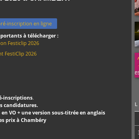
ré-inscription en ligne
ortants à télécharger :
ion Festiclip 2026
t FestiClip 2026
é-inscriptions
.
L
es candidatures.
s en VO + une version sous-titrée en anglais
des prix à Chambéry