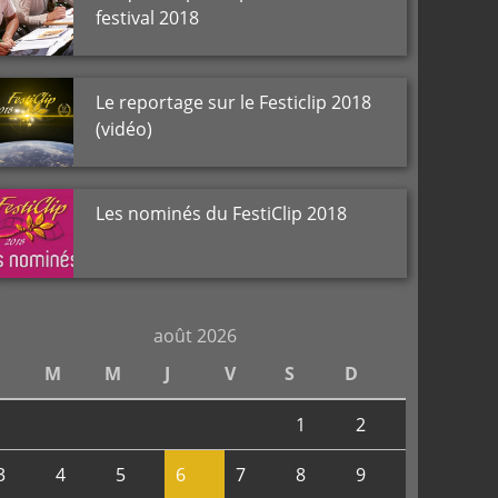
festival 2018
Le reportage sur le Festiclip 2018
(vidéo)
Les nominés du FestiClip 2018
août 2026
M
M
J
V
S
D
1
2
3
4
5
6
7
8
9