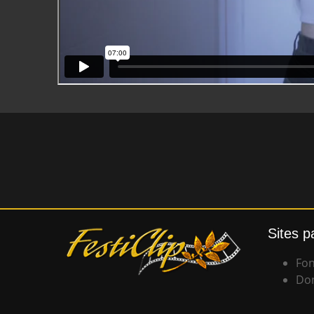
Sites p
Fon
Don