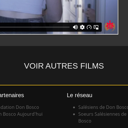
VOIR AUTRES FILMS
artenaires
Le réseau
dation Don Bosco
Salésiens de Don Bosc
 Bosco Aujourd'hui
Soeurs Salésiennes de
Bosco