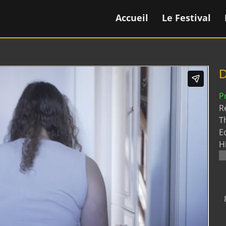
Accueil
Le Festival
D
P
Ré
T
E
H