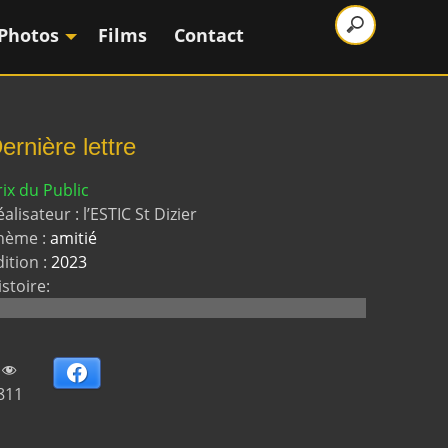
Photos
Films
Contact
ernière lettre
rix du Public
alisateur : l’ESTIC St Dizier
hème :
amitié
dition :
2023
istoire:
Facebook
811