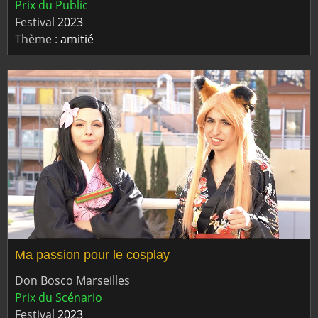
Prix du Public
Festival
2023
Thème :
amitié
Ma passion pour le cosplay
Don Bosco Marseilles
Prix du Scénario
Festival
2023