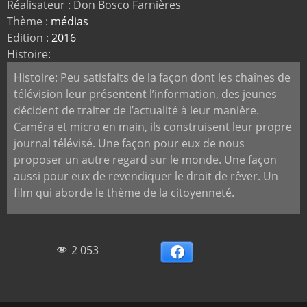
Réalisateur : Don Bosco Farnières
Thème :
médias
Edition :
2016
Histoire:
Histoire:
Peu satisfaits de la façon dont les chaînes de
télévision leur présentent l’information, des jeunes
décident de traiter de l’actualité à leur manière.
Caméra et micro en main, ils construisent leur propre
journal télévisé. Une façon pour eux de nous
proposer un autre regard sur le monde. Une façon
aussi pour eux de revendiquer le droit de rêver. Un
film qui aborde le thème de la citoyenneté.
2 053
Facebook