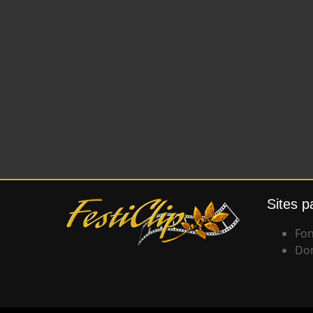
Sites p
Fon
Don