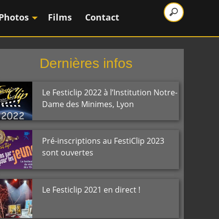
Photos
Films
Contact
Dernières infos
Le Festiclip 2022 à l’Institution Notre-
Dame des Minimes, Lyon
Pré-inscriptions au FestiClip 2023
sont ouvertes
Le Festiclip 2021 en direct !