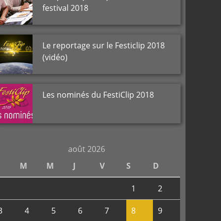
festival 2018
Le reportage sur le Festiclip 2018
(vidéo)
Les nominés du FestiClip 2018
août 2026
M
M
J
V
S
D
1
2
3
4
5
6
7
8
9