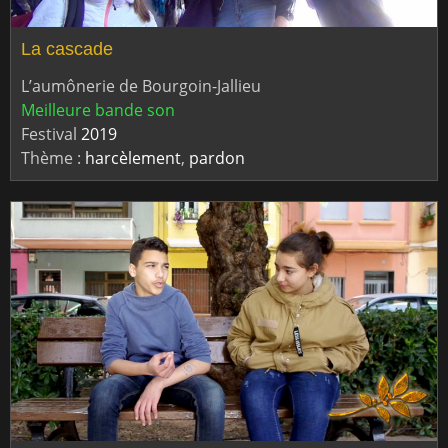
La cascade
L’aumônerie de Bourgoin-Jallieu
Meilleure bande son
Festival
2019
Thème :
harcèlement
,
pardon