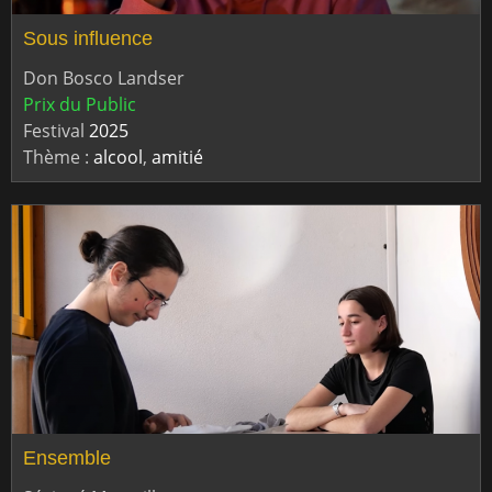
Sous influence
Don Bosco Landser
Prix du Public
Festival
2025
Thème :
alcool
,
amitié
Ensemble