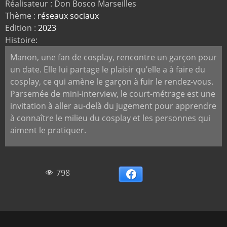
Réalisateur : Don Bosco Marseilles
Thème :
réseaux sociaux
Edition :
2023
Histoire:
Manon, une fan de cosplay, rencontre un garçon pour
un date. Elle lui partage le plaisir qu’elle a à faire du
cosplay, ce qui amène le garçon à fuir le rendez-vous.
Parsemée de mini-interview, le court-métrage est une
invitation à aller au-delà du jugement pour apprendre
à connaître le milieu du cosplay et les personnes qui
aiment le pratiquer.
798
Facebook