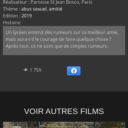
Réalisateur : Paroisse St Jean Bosco, Paris
Thème :
abus sexuel
,
amitié
Edition :
2019
Histoire:
Un lycéen entend des rumeurs sur sa meilleur amie,
mais aura-t-il le courage de faire quelque chose ?
Après tout, ce ne sont que de simples rumeurs.
1 759
Facebook
VOIR AUTRES FILMS