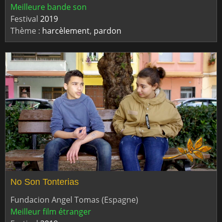
Meilleure bande son
Festival
2019
Thème :
harcèlement
,
pardon
No Son Tonterias
Fundacion Angel Tomas (Espagne)
Meilleur film étranger